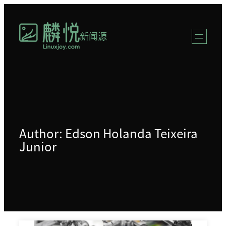
跳
至
新闻源
内
容
Author: Edson Holanda Teixeira
Junior