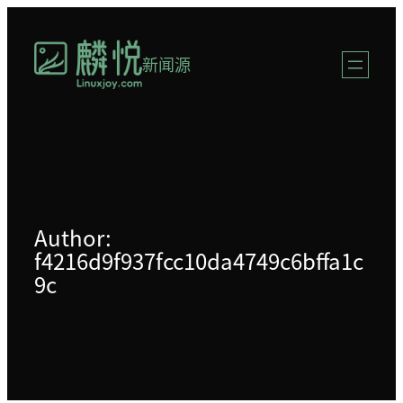
跳
至
新闻源
内
容
Author:
f4216d9f937fcc10da4749c6bffa1c
9c