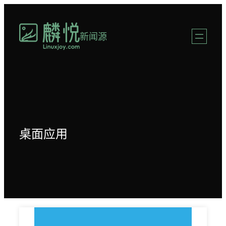
跳
至
新闻源
内
容
桌面应用