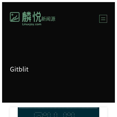
跳
至
新闻源
内
容
Gitblit