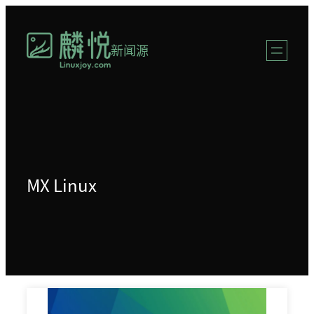
跳
至
新闻源
内
容
MX Linux