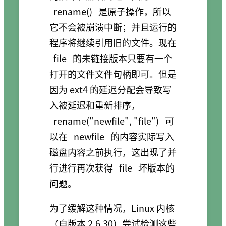
rename()
是原子操作，所以
它不会被崩溃中断；并且运行的
程序将继续引用旧的文件。现在
file
的未链接版本只要有一个
打开的文件文件句柄即可。但是
因为 ext4 的延迟分配会导致写
入被延迟和重新排序，
rename("newfile", "file")
可
以在
newfile
的内容实际写入
磁盘内容之前执行，这出现了并
行进行再次获得
file
坏版本的
问题。
为了缓解这种情况，Linux 内核
（自版本 2.6.30）尝试检测这些