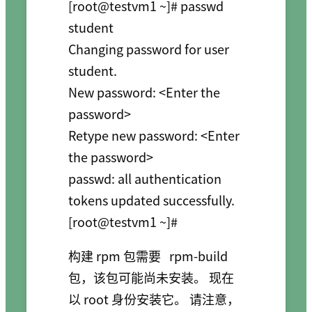
[root@testvm1 ~]# passwd 
student

Changing password for user 
student.

New password: <Enter the 
password>

Retype new password: <Enter 
the password>

passwd: all authentication 
tokens updated successfully.

[root@testvm1 ~]#
构建 rpm 包需要
rpm-build
包，该包可能尚未安装。 现在
以 root 身份安装它。 请注意，