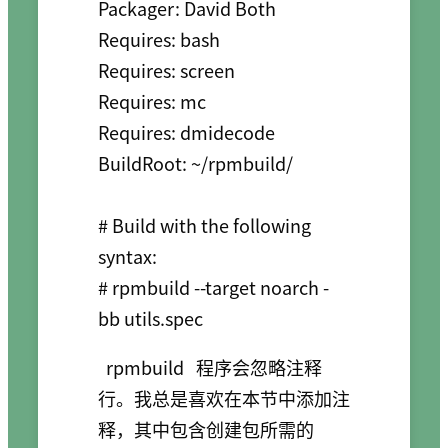
Packager: David Both

Requires: bash

Requires: screen

Requires: mc

Requires: dmidecode

BuildRoot: ~/rpmbuild/

# Build with the following 
syntax:

# rpmbuild --target noarch -
bb utils.spec
rpmbuild
程序会忽略注释
行。我总是喜欢在本节中添加注
释，其中包含创建包所需的