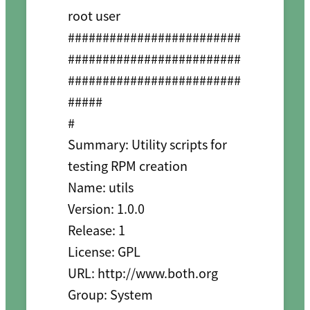
root user

#########################
#########################
#########################
#####

#

Summary: Utility scripts for 
testing RPM creation

Name: utils

Version: 1.0.0

Release: 1

License: GPL

URL: http://www.both.org

Group: System
