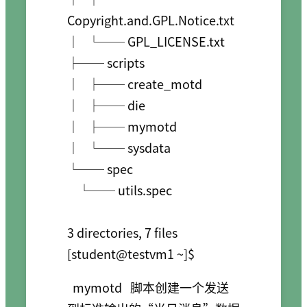
Copyright.and.GPL.Notice.txt

│   └── GPL_LICENSE.txt

├── scripts

│   ├── create_motd

│   ├── die

│   ├── mymotd

│   └── sysdata

└── spec

    └── utils.spec

3 directories, 7 files

[student@testvm1 ~]$
mymotd
脚本创建一个发送