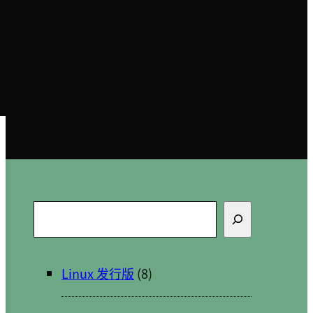
搜
索
Linux 发行版
(8)