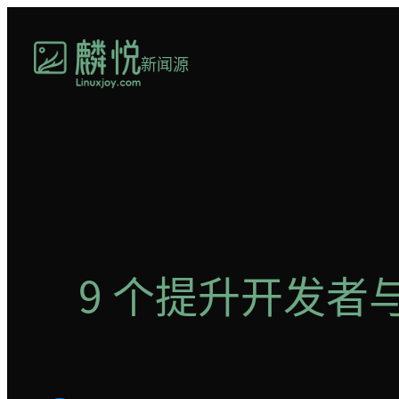
跳
至
新闻源
内
容
9 个提升开发者