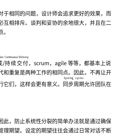
对于相同的问题，设计师会追求更好的效果，而
必互相排斥。谈判和妥协的余地很大，并且在二
点。
ion
Continuous Delivery
成
/
持续交付
，scrum，agile 等等，都基本上说
代和重复是两种工作的相同点。因此，不再让开
Syncing cycles
行它们，这样会更有意义。
同步周期
允许团队在
因此，防止系统性分裂的简单办法就是通过确保
管理期望。设定的期望往往会通过日常对话不断