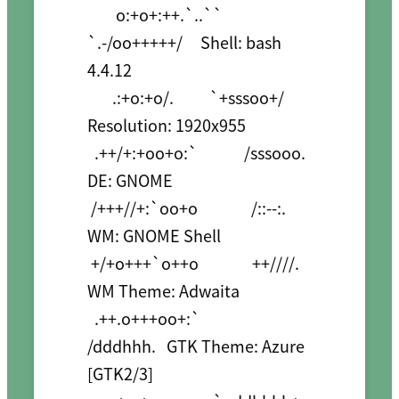
        o:+o+:++.`..`` 
`.-/oo+++++/     Shell: bash 
4.4.12

       .:+o:+o/.          `+sssoo+/    
Resolution: 1920x955

  .++/+:+oo+o:`             /sssooo.   
DE: GNOME 

 /+++//+:`oo+o               /::--:.   
WM: GNOME Shell

 +/+o+++`o++o               ++////.   
WM Theme: Adwaita

  .++.o+++oo+:`             
/dddhhh.   GTK Theme: Azure 
[GTK2/3]
