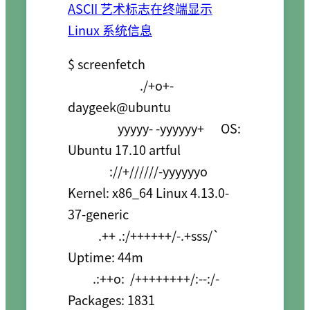
ASCII 艺术标志在终端显示
Linux 系统信息
$ screenfetch

                          ./+o+-       
daygeek@ubuntu

                  yyyyy- -yyyyyy+      OS: 
Ubuntu 17.10 artful

               ://+//////-yyyyyyo      
Kernel: x86_64 Linux 4.13.0-
37-generic

           .++ .:/++++++/-.+sss/`      
Uptime: 44m

         .:++o:  /++++++++/:--:/-      
Packages: 1831
