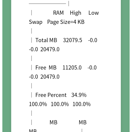
───────│

│                RAM     High      Low     
Swap    Page Size=4 KB                           
│

│ Total MB     32079.5     -0.0     
-0.0  20479.0                                           
│

│ Free  MB     11205.0     -0.0     
-0.0  20479.0                                           
│

│ Free Percent    34.9%   
100.0%   100.0%   100.0%                                          
│

│             MB                  MB                  
MB                                    │
