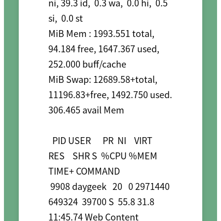
ni, 39.3 id,  0.3 wa,  0.0 hi,  0.5 
si,  0.0 st

MiB Mem : 1993.551 total,   
94.184 free, 1647.367 used,  
252.000 buff/cache

MiB Swap: 12689.58+total, 
11196.83+free, 1492.750 used.  
306.465 avail Mem 

  PID USER      PR  NI    VIRT    
RES    SHR S  %CPU %MEM     
TIME+ COMMAND                                                                                                                                        

 9908 daygeek   20   0 2971440 
649324  39700 S  55.8 31.8  
11:45.74 Web Content                                                                                                                                    
