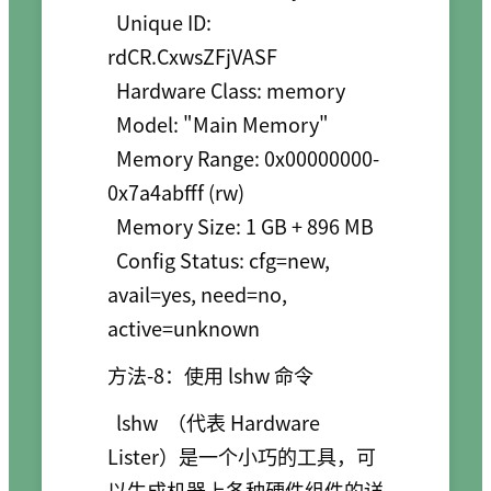
  Unique ID: 
rdCR.CxwsZFjVASF

  Hardware Class: memory

  Model: "Main Memory"

  Memory Range: 0x00000000-
0x7a4abfff (rw)

  Memory Size: 1 GB + 896 MB

  Config Status: cfg=new, 
avail=yes, need=no, 
active=unknown
方法-8：使用 lshw 命令
lshw
（代表 Hardware
Lister）是一个小巧的工具，可
以生成机器上各种硬件组件的详