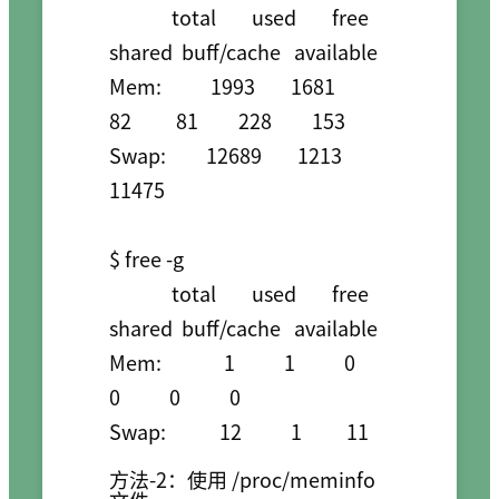
              total        used        free      
shared  buff/cache   available

Mem:           1993        1681          
82          81         228         153

Swap:         12689        1213       
11475

$ free -g

              total        used        free      
shared  buff/cache   available

Mem:              1           1           0           
0           0           0

Swap:            12           1          11
方法-2：使用 /proc/meminfo