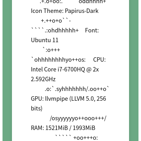
       .+.o+oo:.          `oddhhhh+    
Icon Theme: Papirus-Dark

        +.++o+o``-
````.:ohdhhhhh+     Font: 
Ubuntu 11

         `:o+++ 
`ohhhhhhhhyo++os:      CPU: 
Intel Core i7-6700HQ @ 2x 
2.592GHz

           .o:`.syhhhhhhh/.oo++o`      
GPU: llvmpipe (LLVM 5.0, 256 
bits)

               /osyyyyyyo++ooo+++/     
RAM: 1521MiB / 1993MiB

                   ````` +oo+++o:    
