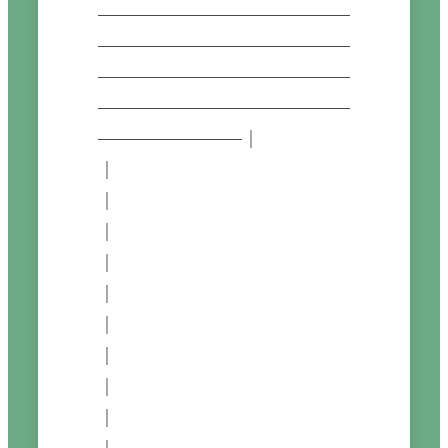
──────────────
──────────────
──────────────
──────────────
────────│

│                                                                                           
│

│                                                                                           
│

│                                                                                           
│

│                                                                                           
│

│                                                                                           