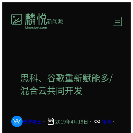
跳
至
新闻源
内
容
思科、谷歌重新赋能多/
混合云共同开发
赛博老王
·
2019年4月19日
·
新闻
·