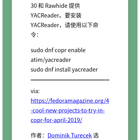
30 和 Rawhide 提供
YACReader。要安装
YACReader，请使用以下命
令：
sudo dnf copr enable 
atim/yacreader

sudo dnf install yacreader
via:
https://fedoramagazine.org/4
-cool-new-projects-to-try-in-
copr-for-april-2019/
作者：
Dominik Turecek
选