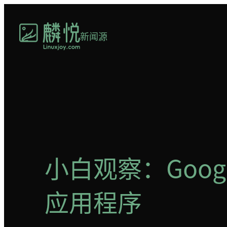
跳
至
新闻源
内
容
小白观察：Goog
应用程序