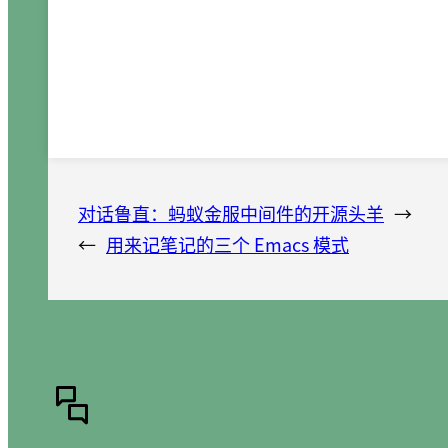
对话鲁直：蚂蚁金服中间件的开源头羊
→
←
用来记笔记的三个 Emacs 模式