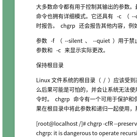
大多数命令都有用于控制其输出的参数。
命令也拥有详细模式。它还具有
-c
（
-
时报告。
chgrp
还会报告其他内容，例
参数
-f
（
--silent
、
--quiet
）用于禁
参数和
-c
来显示实际更改。
保持根目录
Linux 文件系统的根目录（
/
）应该受到
么后果可能是可怕的，并会让系统无法使
令时。
chgrp
命令有一个可用于保护和
果在根目录中将此参数和递归一起使用，
[root@localhost /]# chgrp -cfR --preserv
chgrp: it is dangerous to operate recursiv