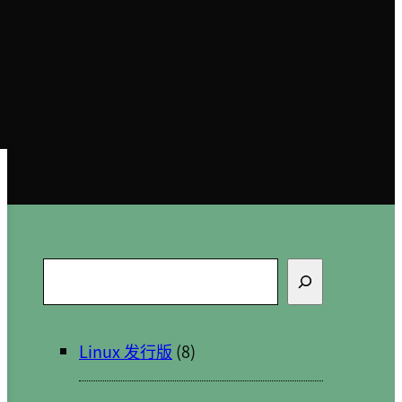
搜
索
Linux 发行版
(8)