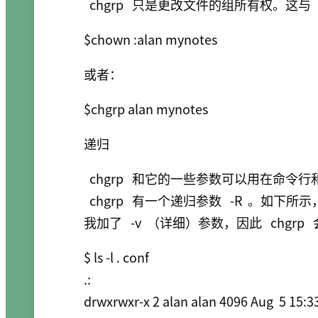
chgrp
只是更改文件的组所有权。这与
$chown :alan mynotes
或者：
$chgrp alan mynotes
递归
chgrp
和它的一些参数可以用在命令行和脚
chgrp
有一个递归参数
-R
。如下所示
我加了
-v
（详细）参数，因此
chgrp
$ ls -l . conf

.:

drwxrwxr-x 2 alan alan 4096 Aug  5 15:33