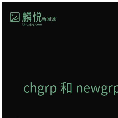
跳
至
新闻源
内
容
chgrp 和 new