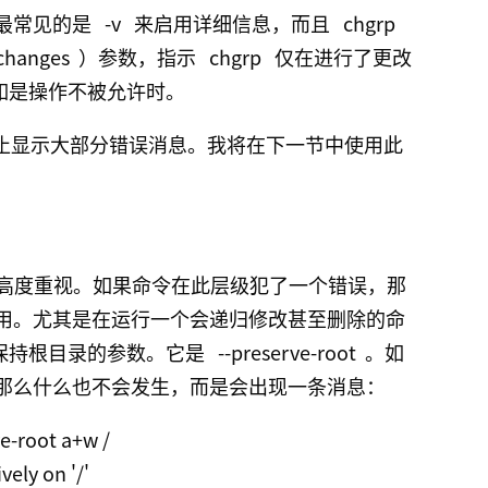
最常见的是
-v
来启用详细信息，而且
chgrp
-changes
）参数，指示
chgrp
仅在进行了更改
如是操作不被允许时。
止显示大部分错误消息。我将在下一节中使用此
高度重视。如果命令在此层级犯了一个错误，那
用。尤其是在运行一个会递归修改甚至删除的命
保持根目录的参数。它是
--preserve-root
。如
那么什么也不会发生，而是会出现一条消息：
e-root a+w /

ely on '/'
