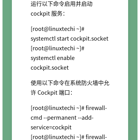
运行以下命令启用并启动
cockpit 服务：
[root@linuxtechi ~]# 
systemctl start cockpit.socket

[root@linuxtechi ~]# 
systemctl enable 
cockpit.socket
使用以下命令在系统防火墙中允
许 Cockpit 端口：
[root@linuxtechi ~]# firewall-
cmd --permanent --add-
service=cockpit

[root@linuxtechi ~]# firewall-