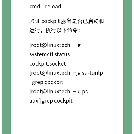
cmd --reload
验证 cockpit 服务是否已启动和
运行，执行以下命令：
[root@linuxtechi ~]# 
systemctl status 
cockpit.socket

[root@linuxtechi ~]# ss -tunlp 
| grep cockpit

[root@linuxtechi ~]# ps 
auxf|grep cockpit