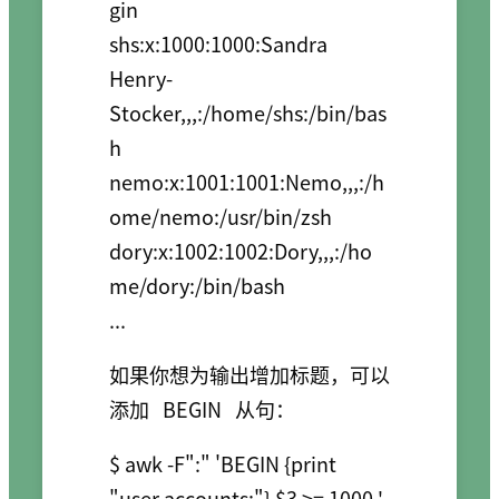
gin

shs:x:1000:1000:Sandra 
Henry-
Stocker,,,:/home/shs:/bin/bas
h

nemo:x:1001:1001:Nemo,,,:/h
ome/nemo:/usr/bin/zsh

dory:x:1002:1002:Dory,,,:/ho
me/dory:/bin/bash

...
如果你想为输出增加标题，可以
添加
BEGIN
从句：
$ awk -F":" 'BEGIN {print 
"user accounts:"} $3 >= 1000 ' 