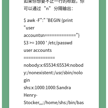
如果你想要不止一行的标题，你
可以通过
"n"
分隔输出：
$ awk -F":" 'BEGIN {print 
"user 
accountsn============="} 
$3 >= 1000 ' /etc/passwd

user accounts

=============

nobody:x:65534:65534:nobod
y:/nonexistent:/usr/sbin/nolo
gin

shs:x:1000:1000:Sandra 
Henry-
Stocker,,,:/home/shs:/bin/bas