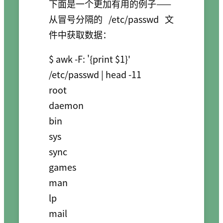
下面是一个更加有用的例子——
从冒号分隔的
/etc/passwd
文
件中获取数据：
$ awk -F: '{print $1}' 
/etc/passwd | head -11

root

daemon

bin

sys

sync

games

man

lp

mail
