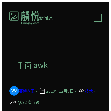
跳
至
新闻源
内
容
千面 awk
赛博老王
·
2019年12月9日
·
技术
·
7,092 次阅读