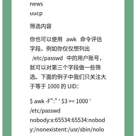
news

uucp
筛选内容
你也可以使用
awk
命令评估
字段。例如你仅仅想列出
/etc/passwd
中的用户账号，
就可以对第三个字段做一些筛
选。下面的例子中我们只关注大
于等于 1000 的 UID：
$ awk -F":" ' $3 >= 1000 ' 
/etc/passwd

nobody:x:65534:65534:nobod
y:/nonexistent:/usr/sbin/nolo