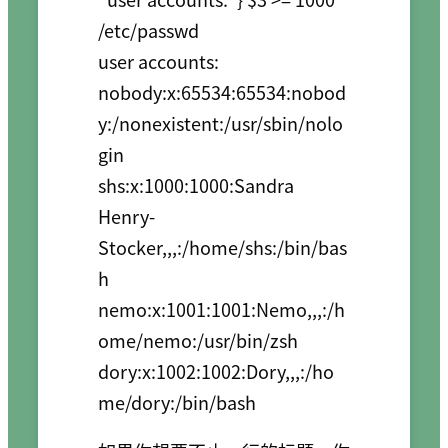
/etc/passwd

user accounts:

nobody:x:65534:65534:nobod
y:/nonexistent:/usr/sbin/nolo
gin

shs:x:1000:1000:Sandra 
Henry-
Stocker,,,:/home/shs:/bin/bas
h

nemo:x:1001:1001:Nemo,,,:/h
ome/nemo:/usr/bin/zsh

dory:x:1002:1002:Dory,,,:/ho
me/dory:/bin/bash