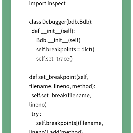
import inspect

class Debugger(bdb.Bdb):

  def __init__(self):

      Bdb.__init__(self)

      self.breakpoints = dict()

      self.set_trace()

def set_breakpoint(self, 
filename, lineno, method):

  self.set_break(filename, 
lineno)

  try :

      self.breakpoints[(filename, 
lineno)].add(method)
