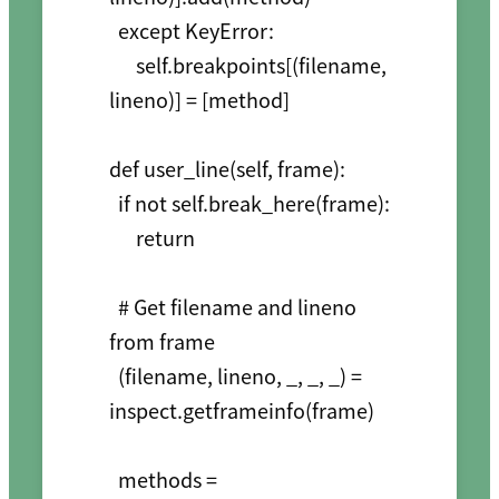
  except KeyError:

      self.breakpoints[(filename, 
lineno)] = [method]

def user_line(self, frame):

  if not self.break_here(frame):

      return

  # Get filename and lineno 
from frame

  (filename, lineno, _, _, _) = 
inspect.getframeinfo(frame)

  methods = 