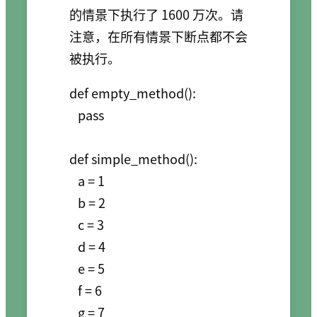
的情景下执行了 1600 万次。请
注意，在所有情景下断点都不会
被执行。
def empty_method():

   pass

def simple_method():

   a = 1

   b = 2

   c = 3

   d = 4

   e = 5

   f = 6

   g = 7
