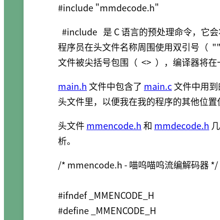
#include "mmdecode.h"
#include
是 C 语言的预处理命令，它
程序员在头文件名称周围使用双引号（
"
文件被尖括号包围（
<>
），编译器将在
main.h
文件中包含了
main.c
文件中用到
头文件里，以便我在我的程序的其他位置
头文件
mmencode.h
和
mmdecode.h
几
析。
/* mmencode.h - 喵呜喵呜流编解码器 */

#ifndef _MMENCODE_H

#define _MMENCODE_H
