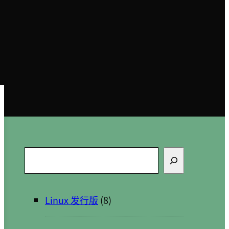
搜
索
Linux 发行版
(8)