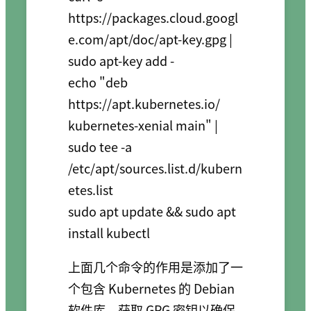
https://packages.cloud.googl
e.com/apt/doc/apt-key.gpg | 
sudo apt-key add -

echo "deb 
https://apt.kubernetes.io/ 
kubernetes-xenial main" | 
sudo tee -a 
/etc/apt/sources.list.d/kubern
etes.list

sudo apt update && sudo apt 
install kubectl
上面几个命令的作用是添加了一
个包含 Kubernetes 的 Debian
软件库，获取 GPG 密钥以确保