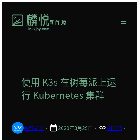
跳
至
新闻源
内
容
使用 K3s 在树莓派上运
行 Kubernetes 集群
赛博老王
·
2020年3月29日
·
树莓派
·