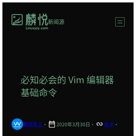
跳
至
新闻源
内
容
必知必会的 Vim 编辑器
基础命令
赛博老王
·
2020年3月30日
·
技术
·