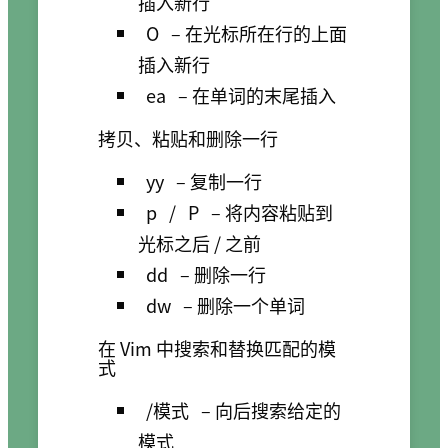
插入新行
O
– 在光标所在行的上面
插入新行
ea
– 在单词的末尾插入
拷贝、粘贴和删除一行
yy
– 复制一行
p
/
P
– 将内容粘贴到
光标之后 / 之前
dd
– 删除一行
dw
– 删除一个单词
在 Vim 中搜索和替换匹配的模
式
/模式
– 向后搜索给定的
模式