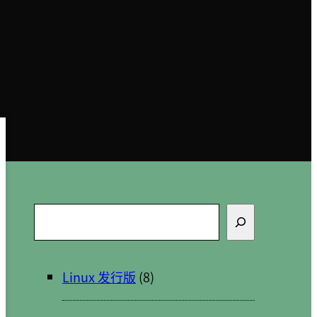
搜
索
Linux 发行版
(8)