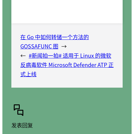
在 Go 中如何转储一个方法的
GOSSAFUNC 图
→
←
#新闻拍一拍# 适用于 Linux 的微软
反病毒软件 Microsoft Defender ATP 正
式上线
发表回复