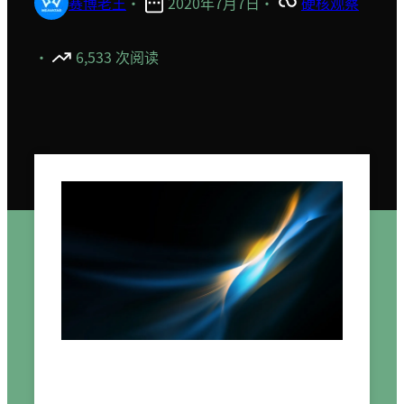
赛博老王
·
2020年7月7日
·
硬核观察
·
6,533 次阅读