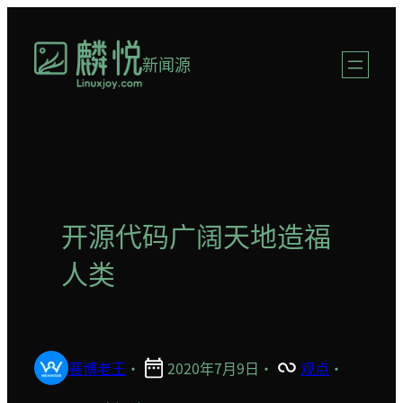
跳
至
新闻源
内
容
开源代码广阔天地造福
人类
赛博老王
·
2020年7月9日
·
观点
·