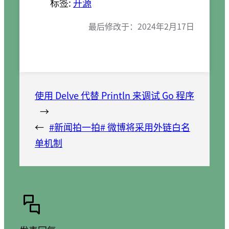
标签:
开源
最后修改于：
2024年2月17日
使用 Delve 代替 Println 来调试 Go 程序
→
←
#新闻拍一拍# 微博将采用外链白名
单机制