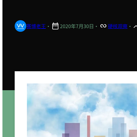
赛博老王
·
2020年7月30日
·
硬核观察
·