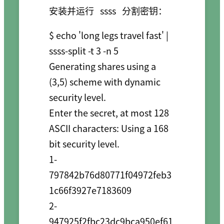
安装并运行
ssss
分割密钥：
$ echo 'long legs travel fast' | 
ssss-split -t 3 -n 5

Generating shares using a 
(3,5) scheme with dynamic 
security level.

Enter the secret, at most 128 
ASCII characters: Using a 168 
bit security level.

1-
797842b76d80771f04972feb3
1c66f3927e7183609

2-
947925f2fbc23dc9bca950ef61