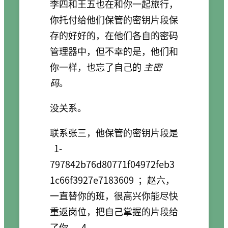
李四和王五也在和你一起旅行，
你托付给他们保管的密钥片段保
存的好好的，在他们各自的密码
管理器中，但不幸的是，他们和
你一样，也忘了自己的
主密
码
。
没关系。
联系张三，他保管的密钥片段是
1-
797842b76d80771f04972feb3
1c66f3927e7183609
；赵六，
一直替你的班，很高兴你能尽快
重返岗位，把自己掌握的片段给
了你，
4-