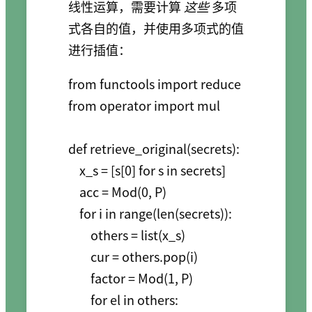
线性运算，需要计算
这些
多项
式各自的值，并使用多项式的值
进行插值：
from functools import reduce

from operator import mul

def retrieve_original(secrets):

    x_s = [s[0] for s in secrets]

    acc = Mod(0, P)

    for i in range(len(secrets)):

        others = list(x_s)

        cur = others.pop(i)

        factor = Mod(1, P)

        for el in others:
