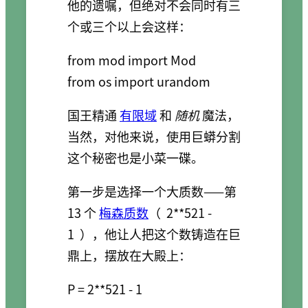
他的遗嘱，但绝对不会同时有三
个或三个以上会这样：
from mod import Mod

国王精通
有限域
和
随机
魔法，
当然，对他来说，使用巨蟒分割
这个秘密也是小菜一碟。
第一步是选择一个大质数——第
13 个
梅森质数
（
2**521 -
1
），他让人把这个数铸造在巨
鼎上，摆放在大殿上：