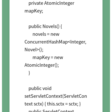
    private AtomicInteger 
mapKey;

    public Novels() {

        novels = new 
ConcurrentHashMap<Integer, 
Novel>();

        mapKey = new 
AtomicInteger();

    }

    public void 
setServletContext(ServletCon
text sctx) { this.sctx = sctx; }

    public ServletContext 