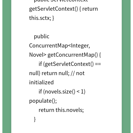
getServletContext() { return 
this.sctx; }

    public 
ConcurrentMap<Integer, 
Novel> getConcurrentMap() {

        if (getServletContext() == 
null) return null; // not 
initialized

        if (novels.size() < 1) 
populate();

        return this.novels;

    }
