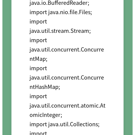
java.io.BufferedReader;

import java.nio.file.Files;

import 
java.util.stream.Stream;

import 
java.util.concurrent.Concurre
ntMap;

import 
java.util.concurrent.Concurre
ntHashMap;

import 
java.util.concurrent.atomic.At
omicInteger;

import java.util.Collections;

import 