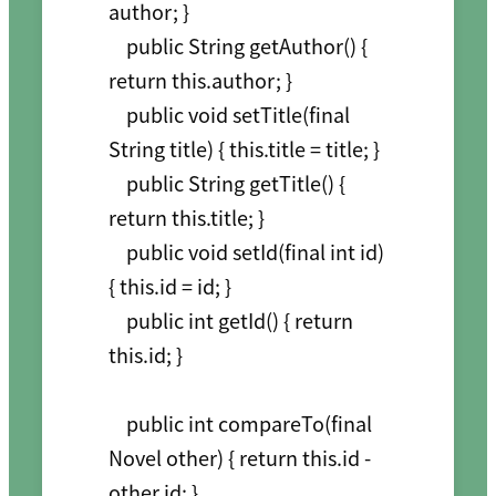
author; }

    public String getAuthor() { 
return this.author; }

    public void setTitle(final 
String title) { this.title = title; }

    public String getTitle() { 
return this.title; }

    public void setId(final int id) 
{ this.id = id; }

    public int getId() { return 
this.id; }

    public int compareTo(final 
Novel other) { return this.id - 
other.id; }
