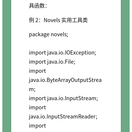
具函数：
例 2：Novels 实用工具类
package novels;

import java.io.IOException;

import java.io.File;

import 
java.io.ByteArrayOutputStrea
m;

import java.io.InputStream;

import 
java.io.InputStreamReader;

import 