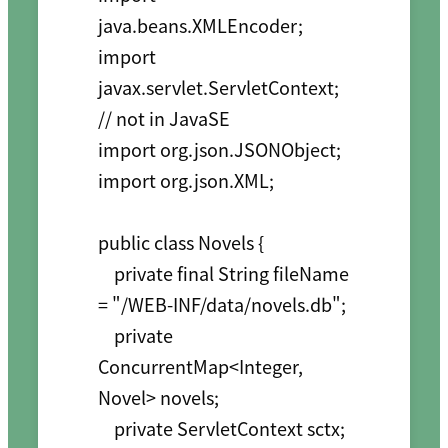
java.beans.XMLEncoder;

import 
javax.servlet.ServletContext; 
// not in JavaSE

import org.json.JSONObject;

import org.json.XML;

public class Novels {

    private final String fileName 
= "/WEB-INF/data/novels.db";

    private 
ConcurrentMap<Integer, 
Novel> novels;

    private ServletContext sctx;
