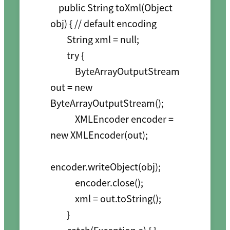
    public String toXml(Object 
obj) { // default encoding

        String xml = null;

        try {

            ByteArrayOutputStream 
out = new 
ByteArrayOutputStream();

            XMLEncoder encoder = 
new XMLEncoder(out);

encoder.writeObject(obj);

            encoder.close();

            xml = out.toString();

        }
