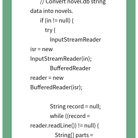
        // Convert novel.db string 
data into novels.

        if (in != null) {

            try {

                InputStreamReader 
isr = new 
InputStreamReader(in);

                BufferedReader 
reader = new 
BufferedReader(isr);

                String record = null;

                while ((record = 
reader.readLine()) != null) {

                    String[] parts = 