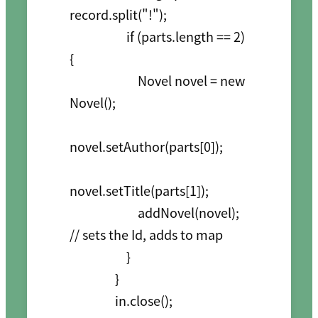
record.split("!");

                    if (parts.length == 2) 
{

                        Novel novel = new 
Novel();

novel.setAuthor(parts[0]);

novel.setTitle(parts[1]);

                        addNovel(novel); 
// sets the Id, adds to map

                    }

                }

                in.close();
