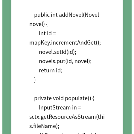
    public int addNovel(Novel 
novel) {

        int id = 
mapKey.incrementAndGet();

        novel.setId(id);

        novels.put(id, novel);

        return id;

    }

    private void populate() {

        InputStream in = 
sctx.getResourceAsStream(thi
s.fileName);
