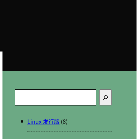
搜
索
Linux 发行版
(8)