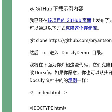
从 GitHub 下载示例内容
我已经在
该项目的 GitHub 页面
上发布了
可以通过以下方式
克隆这个存储库
。
然后
cd
进入
DocsifyDemo
目录。
我将在下面为你介绍这些代码，它们克隆
改 Docsify。如果你愿意，你也可以从
Docsify 文档中的的
示例
一样：
<!-- index.html -->

<!DOCTYPE html>
