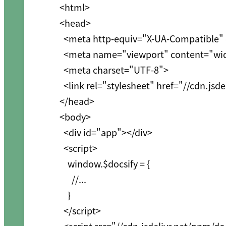
<html>

<head>

  <meta http-equiv="X-UA-Compatible" content="IE=edge,chrome=1">

  <meta name="viewport" content="width=device-width,initial-scale=1">

  <meta charset="UTF-8">

  <link rel="stylesheet" href="//cdn.jsdelivr.net/npm/docsify/themes/vue.css">

</head>

<body>

  <div id="app"></div>

  <script>

    window.$docsify = {

      //...

    }

  </script>
