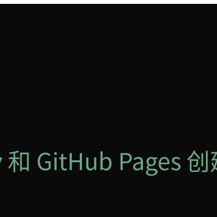
y 和 GitHub Pag