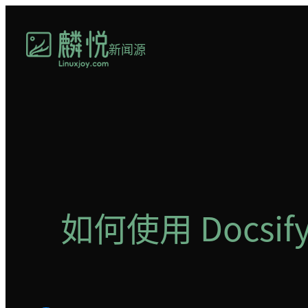
跳
至
新闻源
内
容
如何使用 Docsif