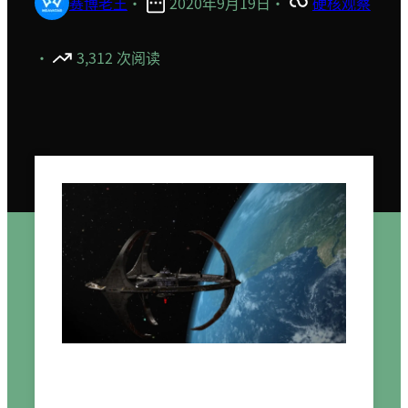
赛博老王
·
2020年9月19日
·
硬核观察
·
3,312 次阅读