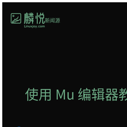
跳
至
新闻源
内
容
使用 Mu 编辑器教