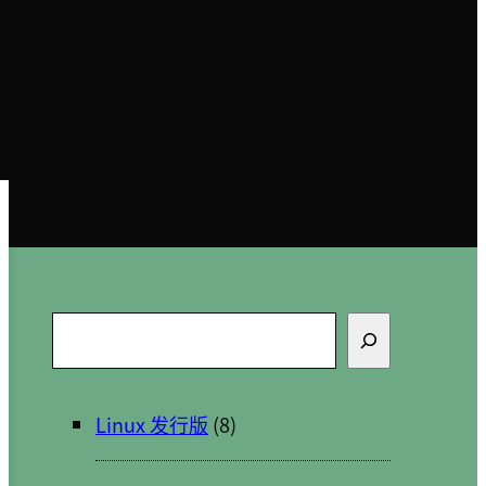
搜
索
Linux 发行版
(8)