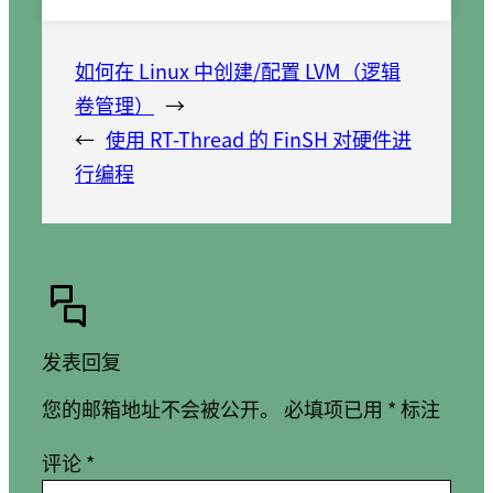
如何在 Linux 中创建/配置 LVM（逻辑
卷管理）
→
←
使用 RT-Thread 的 FinSH 对硬件进
行编程
发表回复
您的邮箱地址不会被公开。
必填项已用
*
标注
评论
*