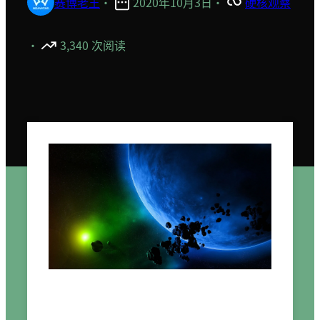
赛博老王
·
2020年10月3日
·
硬核观察
·
3,340 次阅读