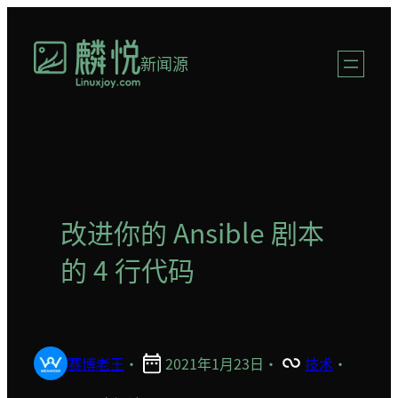
跳
至
新闻源
内
容
改进你的 Ansible 剧本
的 4 行代码
赛博老王
·
2021年1月23日
·
技术
·