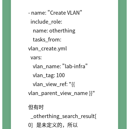
- name: "Create VLAN"

  include_role:

    name: otherthing

    tasks_from: 
vlan_create.yml

  vars:

    vlan_name: "lab-infra"

    vlan_tag: 100

    vlan_view_ref: "{{ 
但有时
_otherthing_search_result[
0]
是未定义的，所以