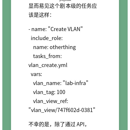
显而易见这个
剧本
级的任务应
该是这样：
- name: "Create VLAN"

  include_role:

    name: otherthing

    tasks_from: 
vlan_create.yml

  vars:

    vlan_name: "lab-infra"

    vlan_tag: 100

    vlan_view_ref: 
不幸的是，除了通过 API，