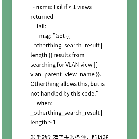
  - name: Fail if > 1 views 
returned

     fail:

       msg: "Got {{ 
_otherthing_search_result | 
length }} results from 
searching for VLAN view {{ 
vlan_parent_view_name }}. 
Otherthing allows this, but is 
not handled by this code."

     when: 
_otherthing_search_result | 
我手动创建了失败条件，所以我