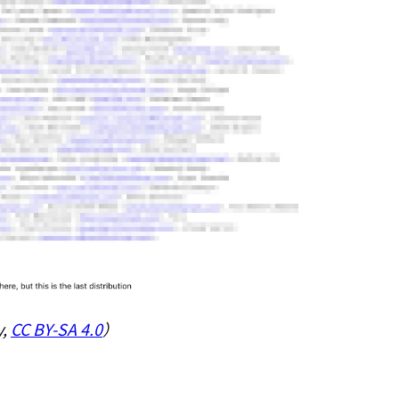
,
CC BY-SA 4.0
）