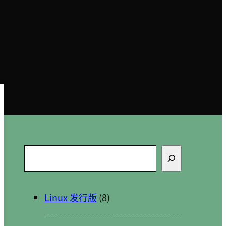
搜
索
Linux 发行版
(8)