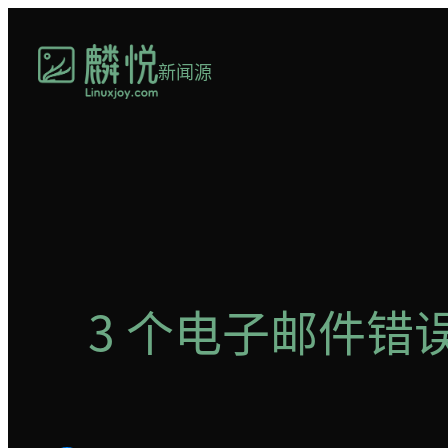
跳
至
新闻源
内
容
3 个电子邮件错