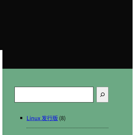
搜
索
Linux 发行版
(8)