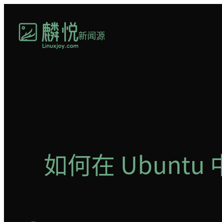
跳
至
新闻源
内
容
如何在 Ubunt