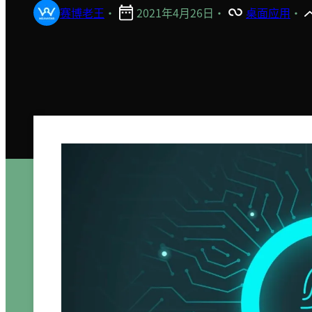
赛博老王
·
2021年4月26日
·
桌面应用
·