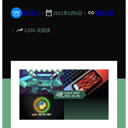
赛博老王
·
2021年5月6日
·
硬核观察
·
3,956 次阅读