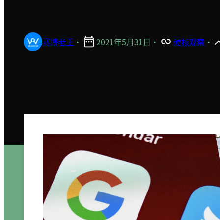
赛博老王
·
2021年5月31日
·
硬核观察
·