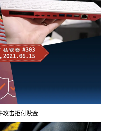
件攻击拒付赎金