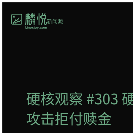
跳
至
新闻源
内
容
硬核观察 #30
攻击拒付赎金