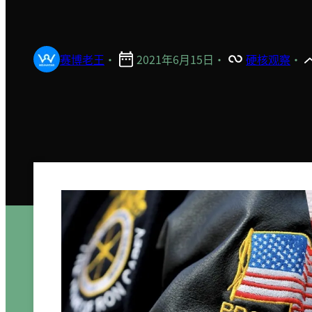
赛博老王
·
2021年6月15日
·
硬核观察
·