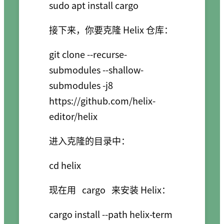
接下来，你要克隆 Helix 仓库：
git clone --recurse-
submodules --shallow-
submodules -j8 
https://github.com/helix-
进入克隆的目录中：
现在用
cargo
来安装 Helix：
cargo install --path helix-term 