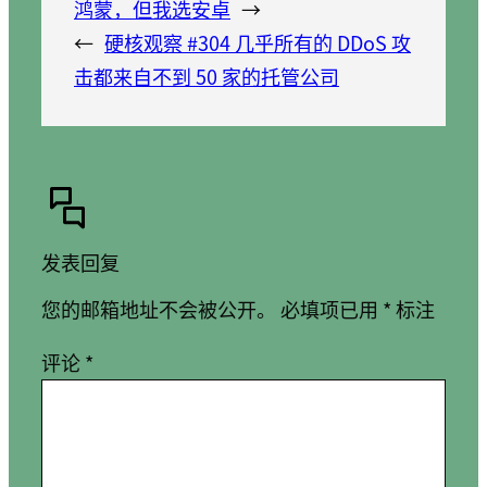
鸿蒙，但我选安卓
→
←
硬核观察 #304 几乎所有的 DDoS 攻
击都来自不到 50 家的托管公司
发表回复
您的邮箱地址不会被公开。
必填项已用
*
标注
评论
*