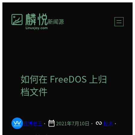
跳
至
新闻源
内
容
如何在 FreeDOS 上归
档文件
赛博老王
·
2021年7月10日
·
技术
·