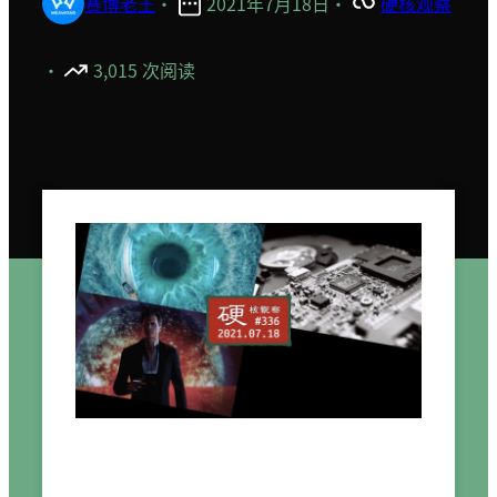
赛博老王
·
2021年7月18日
·
硬核观察
·
3,015 次阅读