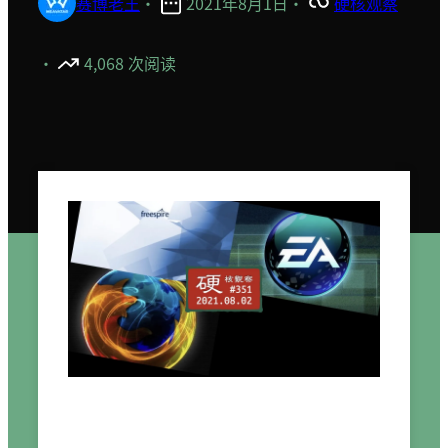
赛博老王
·
2021年8月1日
·
硬核观察
·
4,068 次阅读