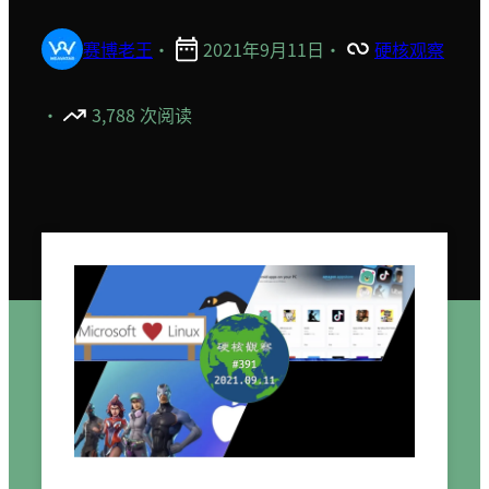
赛博老王
·
2021年9月11日
·
硬核观察
·
3,788 次阅读