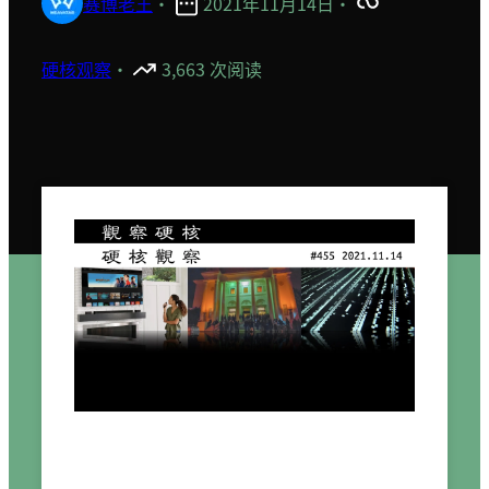
赛博老王
·
2021年11月14日
·
硬核观察
·
3,663 次阅读