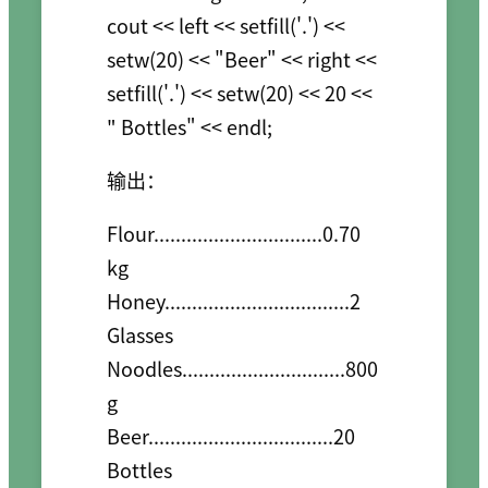
cout << left << setfill('.') << 
setw(20) << "Beer" << right << 
setfill('.') << setw(20) << 20 << 
输出：
Flour...............................0.70 
kg

Honey..................................2 
Glasses

Noodles..............................800 
g

Beer..................................20 