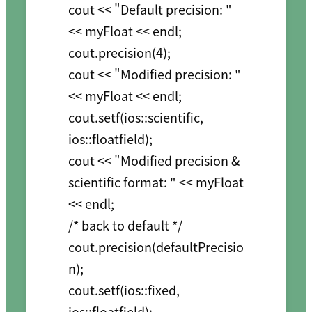
cout << "Default precision: " 
<< myFloat << endl;

cout.precision(4);

cout << "Modified precision: " 
<< myFloat << endl;

cout.setf(ios::scientific, 
ios::floatfield);

cout << "Modified precision & 
scientific format: " << myFloat 
<< endl;

/* back to default */

cout.precision(defaultPrecisio
n);

cout.setf(ios::fixed, 
ios::floatfield);
