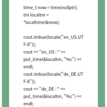
time_t now = time(nullptr);

tm localtm = 
*localtime(&now);

cout.imbue(locale("en_US.UT
F-8"));

cout << "en_US : " << 
put_time(&localtm, "%c") << 
endl;

cout.imbue(locale("de_DE.UT
F-8"));

cout << "de_DE : " << 
put_time(&localtm, "%c") << 
endl;
