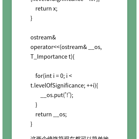
    return x;

}

ostream& 
operator<<(ostream& __os, 
T_Importance t){

    for(int i = 0; i < 
t.levelOfSignificance; ++i){

        __os.put('!');

    }

    return __os;

这两个修饰符现在都可以简单地