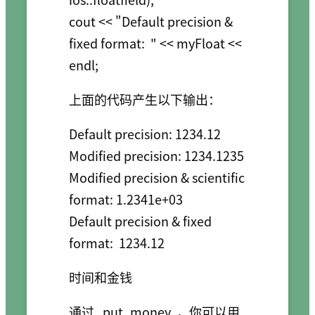
cout << "Default precision & 
fixed format:  " << myFloat << 
上面的代码产生以下输出：
Default precision: 1234.12

Modified precision: 1234.1235

Modified precision & scientific 
format: 1.2341e+03

Default precision & fixed 
时间和金钱
通过
put_money
，你可以用