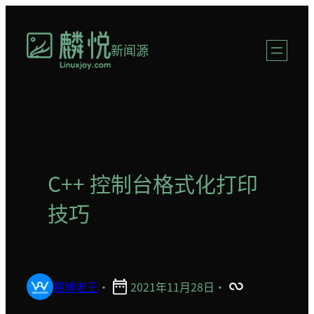
跳
至
新闻源
内
容
C++ 控制台格式化打印
技巧
赛博老王
·
2021年11月28日
·