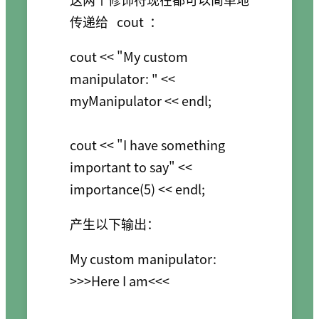
传递给
cout
：
cout << "My custom 
manipulator: " << 
myManipulator << endl;

cout << "I have something 
important to say" << 
产生以下输出：
My custom manipulator: 
>>>Here I am<<<
