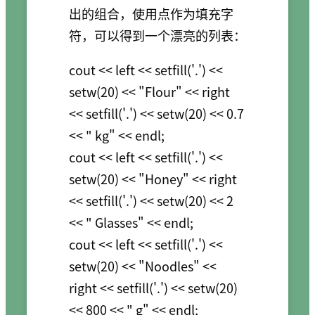
出的组合，使用点作为填充字
符，可以得到一个漂亮的列表：
cout << left << setfill('.') << 
setw(20) << "Flour" << right 
<< setfill('.') << setw(20) << 0.7 
<< " kg" << endl;

cout << left << setfill('.') << 
setw(20) << "Honey" << right 
<< setfill('.') << setw(20) << 2 
<< " Glasses" << endl;

cout << left << setfill('.') << 
setw(20) << "Noodles" << 
right << setfill('.') << setw(20) 
<< 800 << " g" << endl;
