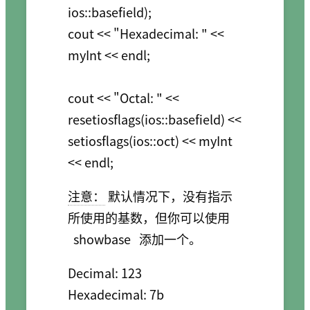
ios::basefield);

cout << "Hexadecimal: " << 
myInt << endl;

cout << "Octal: " << 
resetiosflags(ios::basefield) <<  
setiosflags(ios::oct) << myInt 
注意：
默认情况下，没有指示
所使用的基数，但你可以使用
showbase
添加一个。
Decimal: 123

Hexadecimal: 7b
