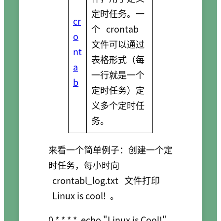
定时任务。一
cr
个
crontab
o
文件可以通过
nt
表格形式（每
a
一行就是一个
b
定时任务）定
义多个定时任
务。
来看一个简单例子：创建一个定
时任务，每小时向
crontabl_log.txt
文件打印
Linux is cool!
。
0 * * * *  echo "Linux is Cool!" 