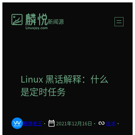
跳
至
新闻源
内
容
Linux 黑话解释：什么
是定时任务
赛博老王
·
2021年12月16日
·
技术
·