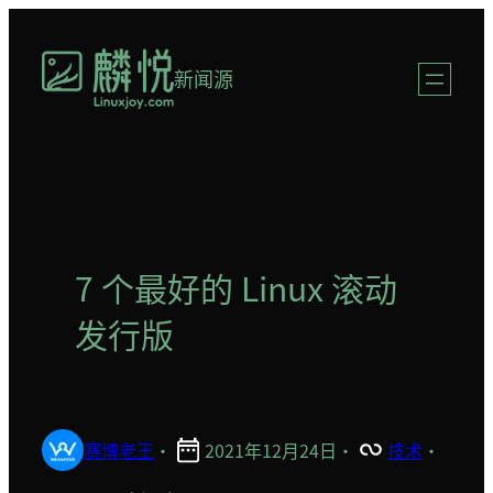
跳
至
新闻源
内
容
7 个最好的 Linux 滚动
发行版
赛博老王
·
2021年12月24日
·
技术
·