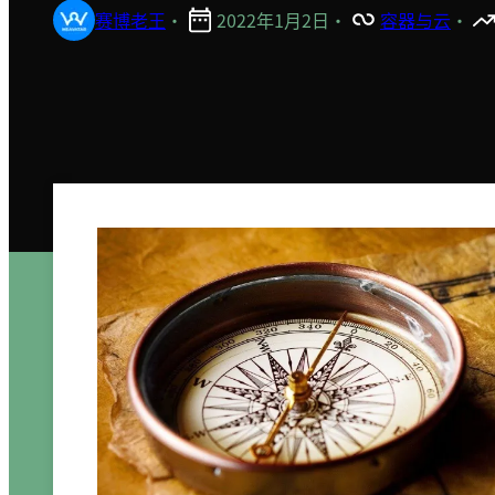
赛博老王
·
2022年1月2日
·
容器与云
·