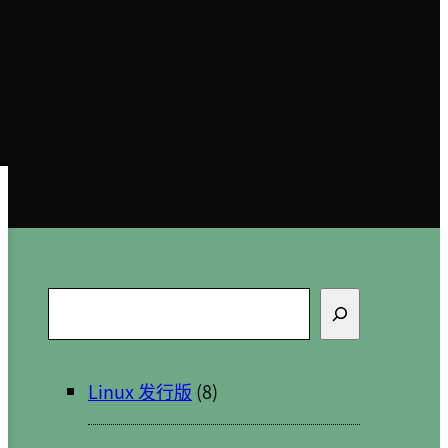
搜
索
Linux 发行版
(8)