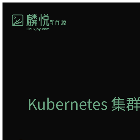
跳
至
新闻源
内
容
Kubernetes 