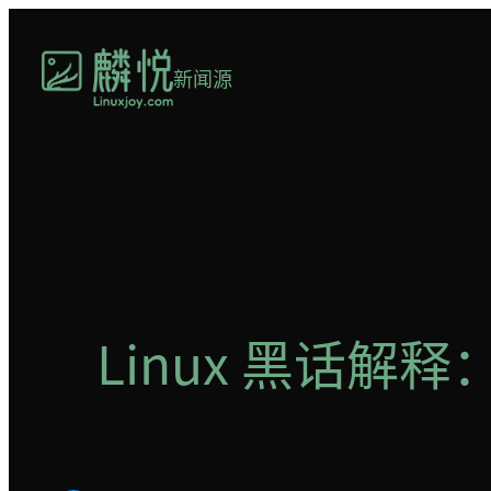
跳
至
新闻源
内
容
Linux 黑话