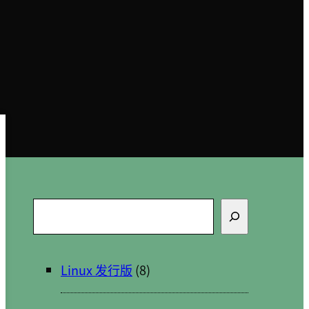
搜
索
Linux 发行版
(8)