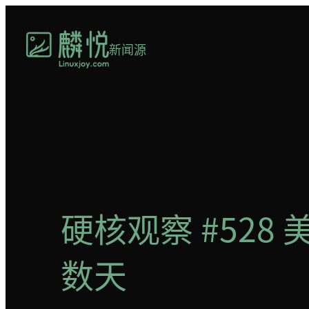
跳
至
新闻源
内
容
硬核观察 #52
数天