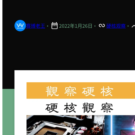
赛博老王
·
2022年1月26日
·
硬核观察
·