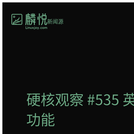
跳
至
新闻源
内
容
硬核观察 #535
功能