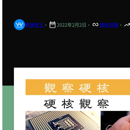
赛博老王
·
2022年2月2日
·
硬核观察
·